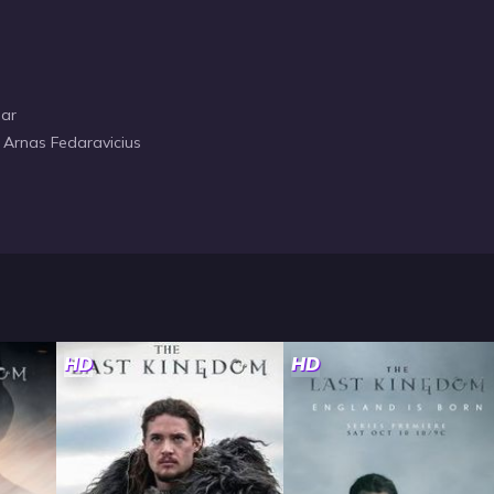
oar
 Arnas Fedaravicius
HD
HD