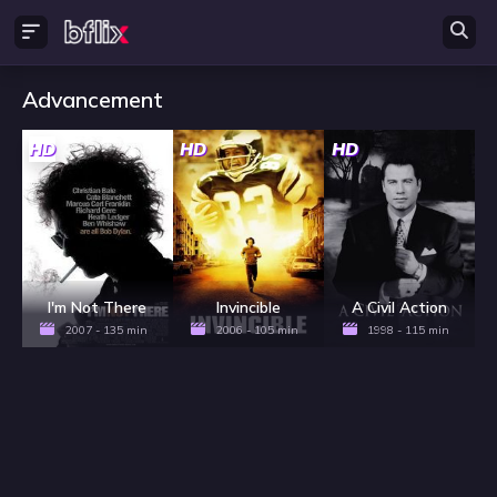
Advancement
HD
HD
HD
I'm Not There
Invincible
A Civil Action
2007 - 135 min
2006 - 105 min
1998 - 115 min